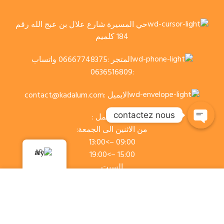
حي المسيرة شارع علال بن عبج الله رقم
184 كلميم
المتجر :06667748375 واتساب
:0636516809
الايميل :
contact@kadalum.com
contactez nous
وقت العمل :
من الاثنين الى الجمعة:
09:00 –>13:00
AR
15:00 –>19:00
السبت
09:00 –>13:00
Nous utilisons des cookies pour améliorer votre
expérience sur notre site Web. En naviguant sur ce site,
"
Chinwi services
" من تصميم "KADALUM"جميع الحقوق
vous acceptez notre utilisation des cookies.
محفضة لشركة .